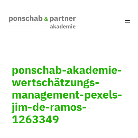
Zum
Inhalt
springen
ponschab-akademie-
wertschätzungs-
management-pexels-
jim-de-ramos-
1263349