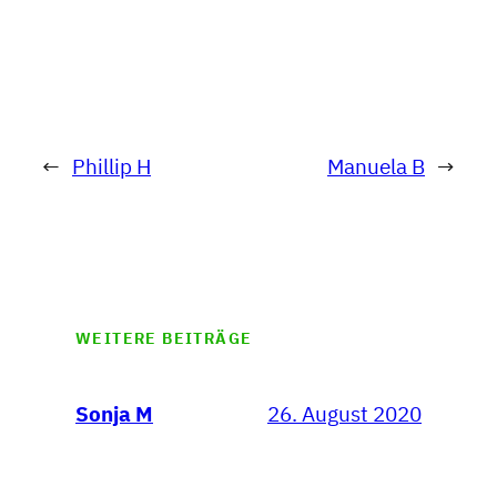
←
Phillip H
Manuela B
→
WEITERE BEITRÄGE
26. August 2020
Sonja M