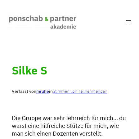
Zum
Inhalt
springen
Silke S
Verfasst von
mruhe
in
Stimmen von Teilnehmenden
Die Gruppe war sehr lehrreich für mich… du
warst eine hilfreiche Stütze für mich, wie
man sich einen Dozenten vorstellt.