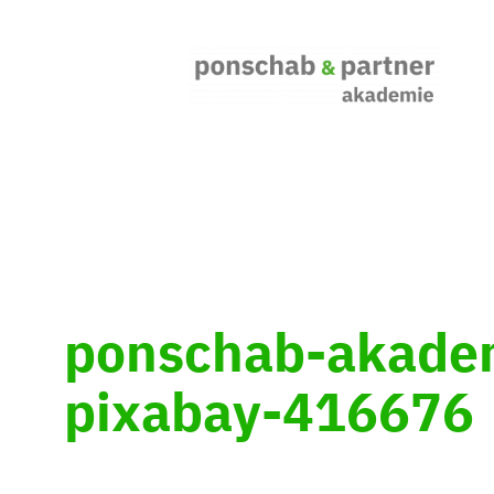
Zum
Inhalt
springen
ponschab-akadem
pixabay-416676